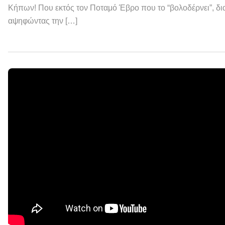
Κήπων! Που εκτός τον Ποταμό Έβρο που το “βολοδέρνει”, δια
αψηφώντας την […]