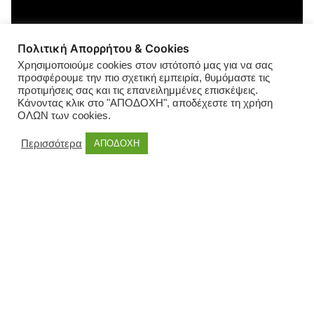
Πολιτική Απορρήτου & Cookies
Χρησιμοποιούμε cookies στον ιστότοπό μας για να σας
προσφέρουμε την πιο σχετική εμπειρία, θυμόμαστε τις
προτιμήσεις σας και τις επανειλημμένες επισκέψεις.
Κάνοντας κλικ στο "ΑΠΟΔΟΧΗ", αποδέχεστε τη χρήση
ΟΛΩΝ των cookies.
Περισσότερα
ΑΠΟΔΟΧΗ
ΑΝΑΤΟΛΙΚΗ ΜΑΚΕΔΟΝΙΑ ΘΡΑΚΗ ΠΕΡΙΦΕΡΕΙΑ
ΑΠΟΚΑΛΥΨΗ
ΑΥΤΟΔΙΟΙΚΗΣΗ
ΚΑΤΑΓΓΕΛΙΕΣ
ΤΟΠΙΚΑ NEA
ΠΕΡΙΦΕΡΕΙΑ | Σοκ !!! | ΤΟ ΔΕΞΙ
ΧΕΡΙ ΤΟΥ ΤΑΚΗ ΤΟΨΙΔΗ