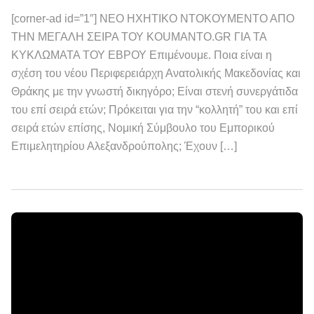
[corner-ad id=”1″] ΝΕΟ ΗΧΗΤΙΚΟ ΝΤΟΚΟΥΜΕΝΤΟ ΑΠΟ
ΤΗΝ ΜΕΓΑΛΗ ΣΕΙΡΑ ΤΟΥ KOUMANTO.GR ΓΙΑ ΤΑ
ΚΥΚΛΩΜΑΤΑ ΤΟΥ ΕΒΡΟΥ Επιμένουμε. Ποια είναι η
σχέση του νέου Περιφερειάρχη Ανατολικής Μακεδονίας και
Θράκης με την γνωστή δικηγόρο; Είναι στενή συνεργάτιδα
του επί σειρά ετών; Πρόκειται για την “κολλητή” του και επί
σειρά ετών επίσης, Νομική Σύμβουλο του Εμπορικού
Επιμελητηρίου Αλεξανδρούπολης; Έχουν […]