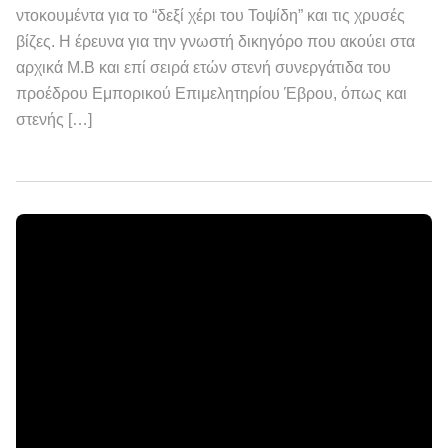
ντοκουμέντα για το “δεξί χέρι του Τοψίδη” και τις χρυσές
βίζες. Η έρευνα για την γνωστή δικηγόρο που ακούει στα
αρχικά Μ.Β και επί σειρά ετών στενή συνεργάτιδα του
προέδρου Εμπορικού Επιμελητηρίου Έβρου, όπως και
στενής […]