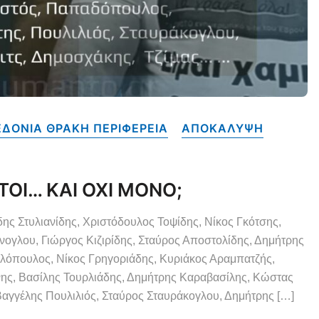
ΔΟΝΙΑ ΘΡΑΚΗ ΠΕΡΙΦΕΡΕΙΑ
ΑΠΟΚΑΛΥΨΗ
ΤΟΙ… ΚΑΙ ΟΧΙ ΜΟΝΟ;
δης Στυλιανίδης, Χριστόδουλος Τοψίδης, Νίκος Γκότσης,
ογλου, Γιώργος Κιζιρίδης, Σταύρος Αποστολίδης, Δημήτρης
ελόπουλος, Νίκος Γρηγοριάδης, Κυριάκος Αραμπατζής,
ης, Βασίλης Τουρλιάδης, Δημήτρης Καραβασίλης, Κώστας
αγγέλης Πουλιλιός, Σταύρος Σταυράκογλου, Δημήτρης […]