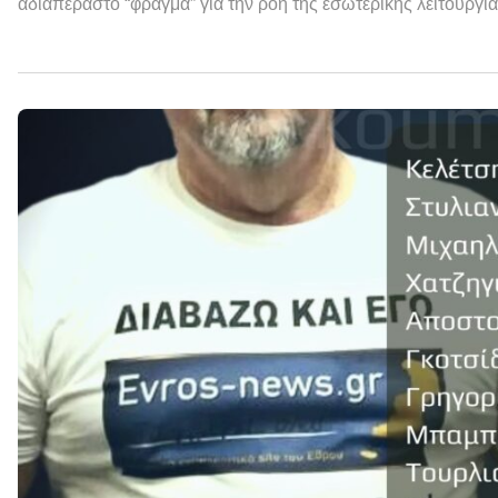
αδιαπέραστο “φράγμα” για την ροή της εσωτερικής λειτουργία