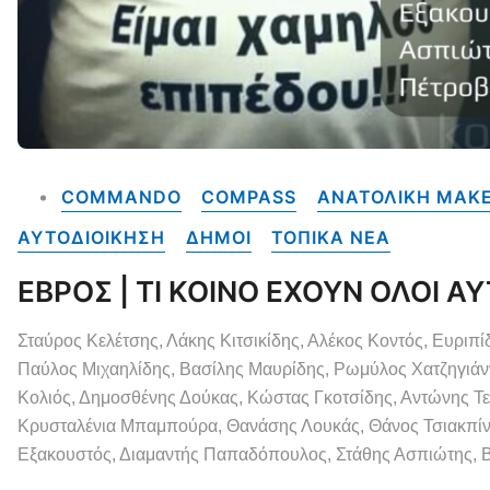
COMMANDO
COMPASS
ΑΝΑΤΟΛΙΚΗ ΜΑΚΕ
ΑΥΤΟΔΙΟΙΚΗΣΗ
ΔΗΜΟΙ
ΤΟΠΙΚΑ NEA
ΕΒΡΟΣ | ΤΙ ΚΟΙΝΟ ΕΧΟΥΝ ΟΛΟΙ ΑΥ
Σταύρος Κελέτσης, Λάκης Κιτσικίδης, Αλέκος Κοντός, Ευριπί
Παύλος Μιχαηλίδης, Βασίλης Μαυρίδης, Ρωμύλος Χατζηγιάνν
Κολιός, Δημοσθένης Δούκας, Κώστας Γκοτσίδης, Αντώνης Τ
Κρυσταλένια Μπαμπούρα, Θανάσης Λουκάς, Θάνος Τσιακπίν
Εξακουστός, Διαμαντής Παπαδόπουλος, Στάθης Ασπιώτης, Β