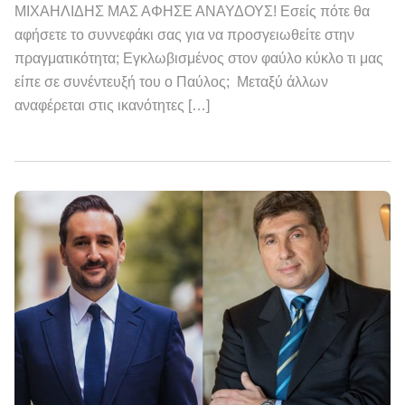
ΜΙΧΑΗΛΙΔΗΣ ΜΑΣ ΑΦΗΣΕ ΑΝΑΥΔΟΥΣ! Εσείς πότε θα
αφήσετε το συννεφάκι σας για να προσγειωθείτε στην
πραγματικότητα; Εγκλωβισμένος στον φαύλο κύκλο τι μας
είπε σε συνέντευξή του ο Παύλος; Μεταξύ άλλων
αναφέρεται στις ικανότητες […]