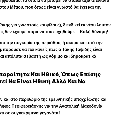
φοδέλτιο, το οποίο θα μπορεί να σταθεί άξια απέναντι
του Μέτιου, που όπως είναι γνωστό θα έχει και την
για γνωστούς και φίλους), διεκδικεί εκ νέου λοιπόν
είς δεν έχουμε παρά να του ευχηθούμε… Καλή δύναμη!
ό την συγκυρία της περιόδου, ή ακόμα και από την
 μπορούσε να πει κανείς πως ο Τάκης Τοψίδης είναι
ναι απόλυτα σεβαστή ως νόμιμο και δημοκρατικό
Απαραίτητα Και Ηθικό, Όπως Επίσης
εί Να Είναι Ηθική Αλλά Και Να
 και στο περιθώριο της ερευνητικής υποχρέωσης και
ψήφιος Περιφερειάρχης για την Ανατολική Μακεδονία
ντι σε συγκεκριμένα γεγονότα!