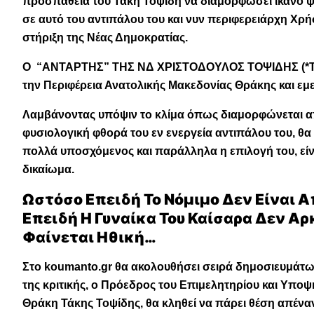
προσπάθεια του Τάκη Τοψίδη να διαμορφώσει ικανό ψη
σε αυτό του αντιπάλου του και νυν περιφερειάρχη Χρήσ
στήριξη της Νέας Δημοκρατίας.
Ο “ΑΝΤΑΡΤΗΣ” ΤΗΣ ΝΔ ΧΡΙΣΤΟΔΟΥΛΟΣ ΤΟΨΙΔΗΣ (*Τάκης 
την Περιφέρεια Ανατολικής Μακεδονίας Θράκης και εμ
Λαμβάνοντας υπόψιν το κλίμα όπως διαμορφώνεται απ
φυσιολογική φθορά του εν ενεργεία αντιπάλου του, θα
πολλά υποσχόμενος και παράλληλα η επιλογή του, εί
δικαίωμα.
Ωστόσο Επειδή Το Νόμιμο Δεν Είναι 
Επειδή Η Γυναίκα Του Καίσαρα Δεν Αρκ
Φαίνεται Ηθική…
Στο koumanto.gr θα ακολουθήσει σειρά δημοσιευμάτων
της κριτικής, ο Πρόεδρος του Επιμελητηρίου και Υπο
Θράκη Τάκης Τοψίδης, θα κληθεί να πάρει θέση απένα