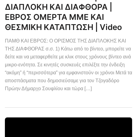
ΔΙΑΠΛΟΚΗ ΚΑΙ ΔΙΑΦΘΟΡΑ |
ΕΒΡΟΣ ΟΜΕΡΤΑ ΜΜΕ ΚΑΙ
ΘΕΣΜΙΚΗ ΚΑΤΑΠΤΩΣΗ | Video
ΠΑΜΘ ΚΑΙ ΕΒΡΟΣ: Ο ΟΡΙΣΜΟΣ ΤΗΣ ΔΙΑΠΛΟΚΗΣ ΚΑΙ
ΤΗΣ ΔΙΑΦΘΟΡΑΣ σ.σ. 1) Κάτω από το βίντεο, μπορείτε να
δείτε και να μεταφερθείτε με κλικ στους χρόνους βίντεο ανά
μικρο-ενότητα. Σε κινητές συσκευές επιλέξτε την ένδειξη
“ακόμη” ή “περισσότερα” για εμφανιστούν οι χρόνοι Μετά τα
αποσπάσματα που δημοσιεύσαμε για τον Τζογαδόρο
Πρώην Δήμαρχο Σουφλίου και τώρα […]