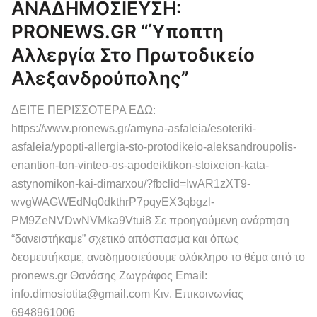
ΑΝΑΔΗΜΟΣΙΕΥΣΗ:
PRONEWS.GR “Ύποπτη
Αλλεργία Στο Πρωτοδικείο
Αλεξανδρούπολης”
ΔΕΙΤΕ ΠΕΡΙΣΣΟΤΕΡΑ ΕΔΩ:
https://www.pronews.gr/amyna-asfaleia/esoteriki-
asfaleia/ypopti-allergia-sto-protodikeio-aleksandroupolis-
enantion-ton-vinteo-os-apodeiktikon-stoixeion-kata-
astynomikon-kai-dimarxou/?fbclid=IwAR1zXT9-
wvgWAGWEdNq0dkthrP7pqyEX3qbgzl-
PM9ZeNVDwNVMka9Vtui8 Σε προηγούμενη ανάρτηση
“δανειστήκαμε” σχετικό απόσπασμα και όπως
δεσμευτήκαμε, αναδημοσιεύουμε ολόκληρο το θέμα από το
pronews.gr Θανάσης Ζωγράφος Email:
info.dimosiotita@gmail.com Κιν. Επικοινωνίας
6948961006