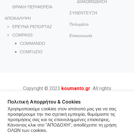
ΔΙΑΚΩΜΩΔΗΣΗ
ΘΡΑΚΗ ΠΕΡΙΦΕΡΕΙΑ
ΣΥΝΕΝΤΕΥΞΗ
ΑΠΟΚΑΛΥΨΗ
Πολυμέσα
ΕΡΕΥΝΑ ΡΕΠΟΡΤΑΖ
COMPASS
Επικοινωνία
COMMANDO
COMFUZIO
Copyright © 2023
koumanto.gr
All rights
reserved.
Πολιτική Απορρήτου & Cookies
Αναδημοσιεύσεις, αποσπάσματα, εικόνες
Χρησιμοποιούμε cookies στον ιστότοπό μας για να σας
προσφέρουμε την πιο σχετική εμπειρία, θυμόμαστε τις
καθώς και χρήση οποιουδήποτε μέρους
προτιμήσεις σας και τις επανειλημμένες επισκέψεις.
περιεχομένων, επιτρέπεται με ρητή
Κάνοντας κλικ στο "ΑΠΟΔΟΧΗ", αποδέχεστε τη χρήση
ΟΛΩΝ των cookies.
υποχρέωση στην αναφορά πηγής και