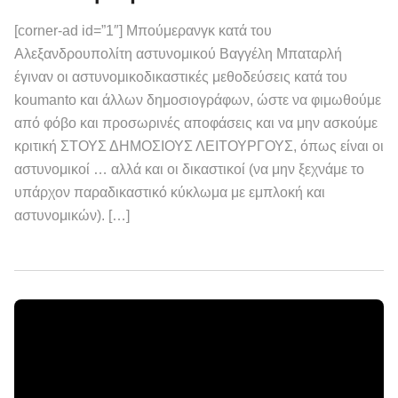
[corner-ad id=”1″] Μπούμερανγκ κατά του
Αλεξανδρουπολίτη αστυνομικού Βαγγέλη Μπαταρλή
έγιναν οι αστυνομικοδικαστικές μεθοδεύσεις κατά του
koumanto και άλλων δημοσιογράφων, ώστε να φιμωθούμε
από φόβο και προσωρινές αποφάσεις και να μην ασκούμε
κριτική ΣΤΟΥΣ ΔΗΜΟΣΙΟΥΣ ΛΕΙΤΟΥΡΓΟΥΣ, όπως είναι οι
αστυνομικοί … αλλά και οι δικαστικοί (να μην ξεχνάμε το
υπάρχον παραδικαστικό κύκλωμα με εμπλοκή και
αστυνομικών). […]