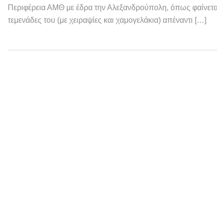
Περιφέρεια ΑΜΘ με έδρα την Αλεξανδρούπολη, όπως φαίνεται
τεμενάδες του (με χειραψίες και χαμογελάκια) απέναντι […]