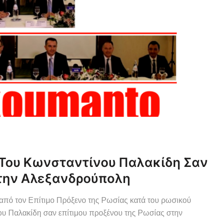
 Του Κωνσταντίνου Παλακίδη Σαν
Στην Αλεξανδρούπολη
από τον Επίτιμο Πρόξενο της Ρωσίας κατά του ρωσικού
ου Παλακίδη σαν επίτιμου προξένου της Ρωσίας στην