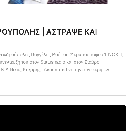
ΟΥΠΟΛΗΣ | ΑΣΤΡΑΨΕ ΚΑΙ
λεξανδρούπολης Βαγγέλης Ρούφος! Άκρα του τάφου ΈΝΟΧΗ;
υνέντευξή του στον Status radio και στον Σταύρο
Ν.Δ Νίκος Κοζάρης. Ακούσαμε live την συγκεκριμένη