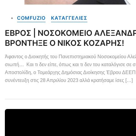
COMFUZIO
ΚΑΤΑΓΓΕΛΙΕΣ
ΕΒΡΟΣ | ΝΟΣΟΚΟΜΕΙΟ ΑΛΕΞΑΝΔΡ
ΒΡΟΝΤΗΞΕ Ο ΝΙΚΟΣ ΚΟΖΑΡΗΣ!
Άφαντος ο Διοικητής του Πανεπιστημιακού Νοσοκομείου Α
σιωπή… Και τι δεν είπε, όπως και τι δεν του καταλόγισε σε σ
Αποστολίδη, ο Τομεάρχης Δημόσιας Διοίκησης Έβρου ΔΕΕΠ 
συνέντευξη στις 28 Απριλίου 2023 αλλά κρατήσαμε ίσες […]