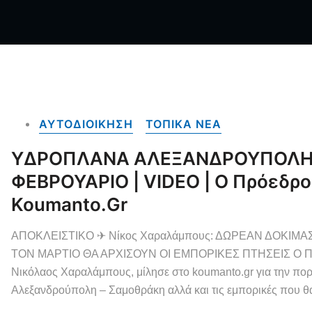
ΑΥΤΟΔΙΟΙΚΗΣΗ
ΤΟΠΙΚΑ NEA
ΥΔΡΟΠΛΑΝΑ ΑΛΕΞΑΝΔΡΟΥΠΟΛΗ |
ΦΕΒΡΟΥΑΡΙΟ | VIDEO | Ο Πρόεδρος
Koumanto.gr
ΑΠΟΚΛΕΙΣΤΙΚΟ ✈ Νίκος Χαραλάμπους: ΔΩΡΕΑΝ ΔΟΚΙΜΑΣ
ΤΟΝ ΜΑΡΤΙΟ ΘΑ ΑΡΧΙΣΟΥΝ ΟΙ ΕΜΠΟΡΙΚΕΣ ΠΤΗΣΕΙΣ Ο Πρόεδ
Νικόλαος Χαραλάμπους, μίλησε στο koumanto.gr για την πορεί
Αλεξανδρούπολη – Σαμοθράκη αλλά και τις εμπορικές που θ