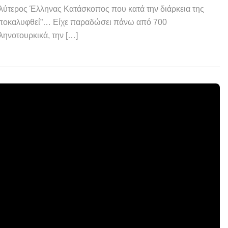
λύτερος Έλληνας Κατάσκοπος που κατά την διάρκεια της
“αποκαλυφθεί”… Είχε παραδώσει πάνω από 700
ληνοτουρκικά, την […]