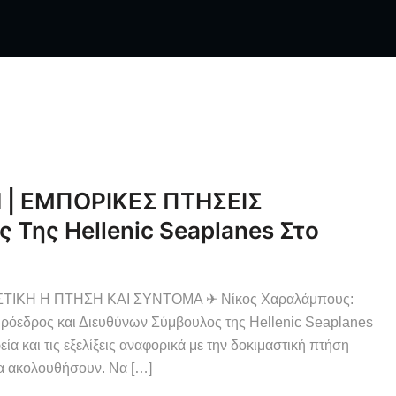
 ΕΜΠΟΡΙΚΕΣ ΠΤΗΣΕΙΣ
 Της Hellenic Seaplanes Στο
ΤΙΚΗ Η ΠΤΗΣΗ ΚΑΙ ΣΥΝΤΟΜΑ ✈ Νίκος Χαραλάμπους:
ρος και Διευθύνων Σύμβουλος της Hellenic Seaplanes
α και τις εξελίξεις αναφορικά με την δοκιμαστική πτήση
α ακολουθήσουν. Να […]