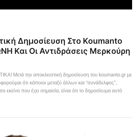
ική Δημοσίευση Στο Koumanto
Η Και Οι Αντιδράσεις Μερκούρη
 Μετά την αποκλειστική δημοσίευση του koumanto.gr με
φορούμαι ότι κάποιοι μεταξύ άλλων και “συνάδελφος”,
ο εκείνο που έχει σημασία, είναι ότι το δημοσίευμα αυτό