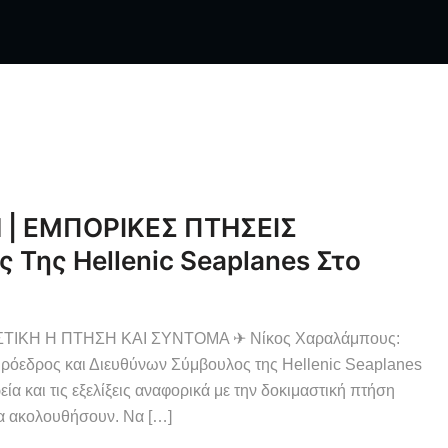
 ΕΜΠΟΡΙΚΕΣ ΠΤΗΣΕΙΣ
 Της Hellenic Seaplanes Στο
ΤΙΚΗ Η ΠΤΗΣΗ ΚΑΙ ΣΥΝΤΟΜΑ ✈ Νίκος Χαραλάμπους:
ρος και Διευθύνων Σύμβουλος της Hellenic Seaplanes
α και τις εξελίξεις αναφορικά με την δοκιμαστική πτήση
α ακολουθήσουν. Να […]