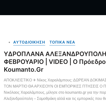
ΑΥΤΟΔΙΟΙΚΗΣΗ
ΤΟΠΙΚΑ NEA
ΥΔΡΟΠΛΑΝΑ ΑΛΕΞΑΝΔΡΟΥΠΟΛΗ |
ΦΕΒΡΟΥΑΡΙΟ | VIDEO | Ο Πρόεδρος
Koumanto.gr
ΑΠΟΚΛΕΙΣΤΙΚΟ ✈ Νίκος Χαραλάμπους: ΔΩΡΕΑΝ ΔΟΚΙΜΑΣ
ΤΟΝ ΜΑΡΤΙΟ ΘΑ ΑΡΧΙΣΟΥΝ ΟΙ ΕΜΠΟΡΙΚΕΣ ΠΤΗΣΕΙΣ Ο Πρόεδ
Νικόλαος Χαραλάμπους, μίλησε στο koumanto.gr για την πορεί
Αλεξανδρούπολη – Σαμοθράκη αλλά και τις εμπορικές που θ