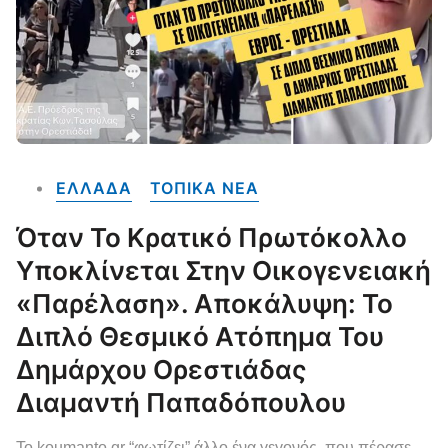
ΕΛΛΑΔΑ
ΤΟΠΙΚΑ NEA
Όταν Το Κρατικό Πρωτόκολλο
Υποκλίνεται Στην Οικογενειακή
«Παρέλαση». Αποκάλυψη: Το
Διπλό Θεσμικό Ατόπημα Του
Δημάρχου Ορεστιάδας
Διαμαντή Παπαδόπουλου
Το koumanto.gr “φωτίζει” άλλο ένα γεγονός, που πέρασε