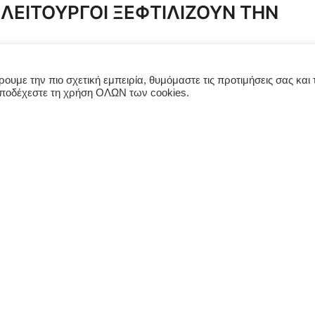
ΛΕΙΤΟΥΡΓΟΙ ΞΕΦΤΙΛΙΖΟΥΝ ΤΗΝ
ξεφτιλίζουν κυριολεκτικά την δικαιοσύνη αντί να την
υμε την πιο σχετική εμπειρία, θυμόμαστε τις προτιμήσεις σας και τ
 με όνομα και επίθετο για υποθέσεις που αφορούν στο
αποδέχεστε τη χρήση ΟΛΩΝ των cookies.
. Γιατί πρέπει να ελεγχθούν από την αντίστοιχη Πολιτική