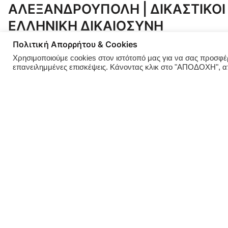
ΑΛΕΞΑΝΔΡΟΥΠΟΛΗ | ΔΙΚΑΣΤΙΚΟΙ 
ΕΛΛΗΝΙΚΗ ΔΙΚΑΙΟΣΥΝΗ
Πολιτική Απορρήτου & Cookies
ΠΑΡΑΔΙΚΑΣΤΙΚΟ Δικαστικοί λειτουργοί της Αλεξανδρούπολης, 
Χρησιμοποιούμε cookies στον ιστότοπό μας για να σας προσφέρο
υπηρετούν. Αποκάλυψη Για έναν προς έναν και μία προς μία,
επανειλημμένες επισκέψεις. Κάνοντας κλικ στο "ΑΠΟΔΟΧΗ", 
πρόσφατο παρελθόν, στο τελευταίο διάστημα και μέχρι σήμερα
Ηγεσία και την Ηγεσία του Αρείου Πάγου Ο […]