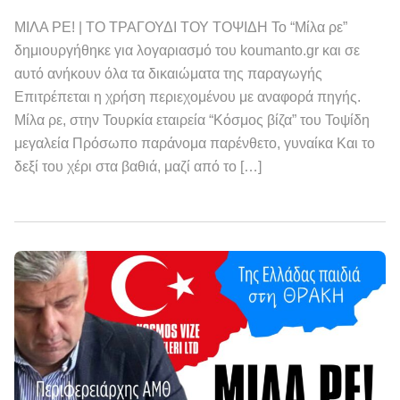
ΜΙΛΑ ΡΕ! | ΤΟ ΤΡΑΓΟΥΔΙ ΤΟΥ ΤΟΨΙΔΗ Το “Μίλα ρε”
δημιουργήθηκε για λογαριασμό του koumanto.gr και σε
αυτό ανήκουν όλα τα δικαιώματα της παραγωγής
Επιτρέπεται η χρήση περιεχομένου με αναφορά πηγής.
Μίλα ρε, στην Τουρκία εταιρεία “Κόσμος βίζα” του Τοψίδη
μεγαλεία Πρόσωπο παράνομα παρένθετο, γυναίκα Και το
δεξί του χέρι στα βαθιά, μαζί από το […]