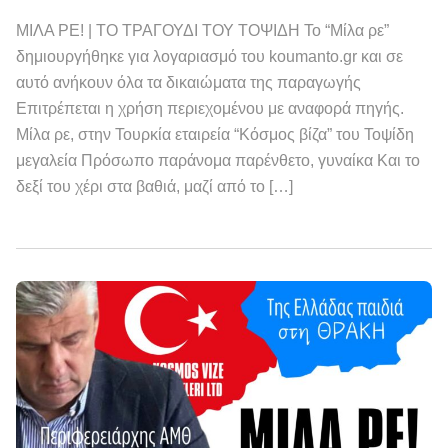
ΜΙΛΑ ΡΕ! | ΤΟ ΤΡΑΓΟΥΔΙ ΤΟΥ ΤΟΨΙΔΗ Το “Μίλα ρε”
δημιουργήθηκε για λογαριασμό του koumanto.gr και σε
αυτό ανήκουν όλα τα δικαιώματα της παραγωγής
Επιτρέπεται η χρήση περιεχομένου με αναφορά πηγής.
Μίλα ρε, στην Τουρκία εταιρεία “Κόσμος βίζα” του Τοψίδη
μεγαλεία Πρόσωπο παράνομα παρένθετο, γυναίκα Και το
δεξί του χέρι στα βαθιά, μαζί από το […]