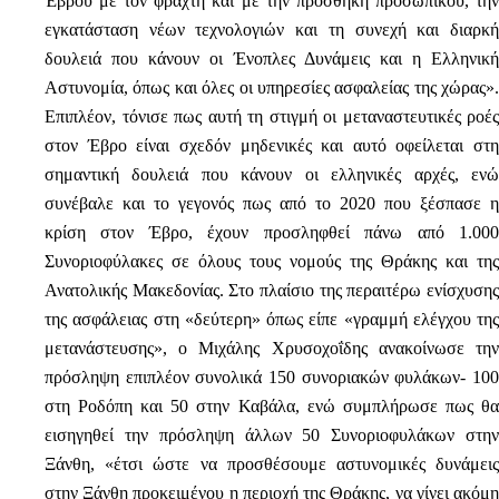
Έβρου με τον φράχτη και με την προσθήκη προσωπικού, την
εγκατάσταση νέων τεχνολογιών και τη συνεχή και διαρκή
δουλειά που κάνουν οι Ένοπλες Δυνάμεις και η Ελληνική
Αστυνομία, όπως και όλες οι υπηρεσίες ασφαλείας της χώρας».
Επιπλέον, τόνισε πως αυτή τη στιγμή οι μεταναστευτικές ροές
στον Έβρο είναι σχεδόν μηδενικές και αυτό οφείλεται στη
σημαντική δουλειά που κάνουν οι ελληνικές αρχές, ενώ
συνέβαλε και το γεγονός πως από το 2020 που ξέσπασε η
κρίση στον Έβρο, έχουν προσληφθεί πάνω από 1.000
Συνοριοφύλακες σε όλους τους νομούς της Θράκης και της
Ανατολικής Μακεδονίας. Στο πλαίσιο της περαιτέρω ενίσχυσης
της ασφάλειας στη «δεύτερη» όπως είπε «γραμμή ελέγχου της
μετανάστευσης», ο Μιχάλης Χρυσοχοΐδης ανακοίνωσε την
πρόσληψη επιπλέον συνολικά 150 συνοριακών φυλάκων- 100
στη Ροδόπη και 50 στην Καβάλα, ενώ συμπλήρωσε πως θα
εισηγηθεί την πρόσληψη άλλων 50 Συνοριοφυλάκων στην
Ξάνθη, «έτσι ώστε να προσθέσουμε αστυνομικές δυνάμεις
στην Ξάνθη προκειμένου η περιοχή της Θράκης, να γίνει ακόμη