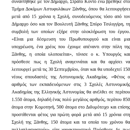
συναντήθηκε με τον Δήμαρχο, Στράτο Κοντό ενώ βρέθηκε στο
Τμήμα Δοκίμων Αστυφυλάκων Ξάνθης, όπου θα λειτουργήσει
μετά από 15 χρόνια η Σχολή, συνοδευόμενος τόσο από τον
Δήμαρχο όσο και τον Βουλευτή Ξάνθης Σπύρο Τσιλιγγίρη, τη
συμβολή των οποίων εξήρε στην ολοκλήρωση του έργου.
«Είναι μια δέσμευση του Πρωθυπουργού και είναι μια
υποχρέωση, ένα χρέος που έχουμε απέναντι στην πόλη της
Ξάνθης, η οποία υλοποιείται», τόνισε ο κ. Υπουργός και
πρόσθεσε πως η Σχολή αναγεννάται και θα αρχίσει να
λειτουργεί μετά τις 30 Σεπτεμβρίου, όταν και θα υποδεχτεί 150
νέους σπουδαστές της Αστυνομικής Ακαδημίας. «Φέτος ο
αριθμός των εκπαιδευόμενων στις 3 Σχολές Αστυνομικής
Ακαδημίας της Ελληνικής Αστυνομίας θα ανέλθει σε περίπου
1.550 άτομα, δηλαδή ένας πολύ μεγάλος αριθμός, περίπου 850
άτομα στην Κομοτηνή, 500 άτομα στο Διδυμότειχο και επίσης
προστίθενται φέτος για πρώτη φορά μετά από 15 χρόνια στη
Σχολή της Ξάνθης, 150 άτομα και τα οποία του χρόνου θα
πολλαπλασιαστούν», είπε χαρακτηριστικά. Πρόσθεσε, δε, πως