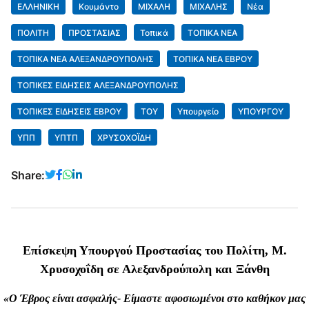
ΕΛΛΗΝΙΚΗ
Κουμάντο
ΜΙΧΑΛΗ
ΜΙΧΑΛΗΣ
Νέα
ΠΟΛΙΤΗ
ΠΡΟΣΤΑΣΙΑΣ
Τοπικά
ΤΟΠΙΚΑ ΝΕΑ
ΤΟΠΙΚΑ ΝΕΑ ΑΛΕΞΑΝΔΡΟΥΠΟΛΗΣ
ΤΟΠΙΚΑ ΝΕΑ ΕΒΡΟΥ
ΤΟΠΙΚΕΣ ΕΙΔΗΣΕΙΣ ΑΛΕΞΑΝΔΡΟΥΠΟΛΗΣ
ΤΟΠΙΚΕΣ ΕΙΔΗΣΕΙΣ ΕΒΡΟΥ
ΤΟΥ
Υπουργείο
ΥΠΟΥΡΓΟΥ
ΥΠΠ
ΥΠΤΠ
ΧΡΥΣΟΧΟΪΔΗ
Share:
Επίσκεψη Υπουργού Προστασίας του Πολίτη, Μ.
Χρυσοχοΐδη σε Αλεξανδρούπολη και Ξάνθη
«Ο Έβρος είναι ασφαλής- Είμαστε αφοσιωμένοι στο καθήκον μας