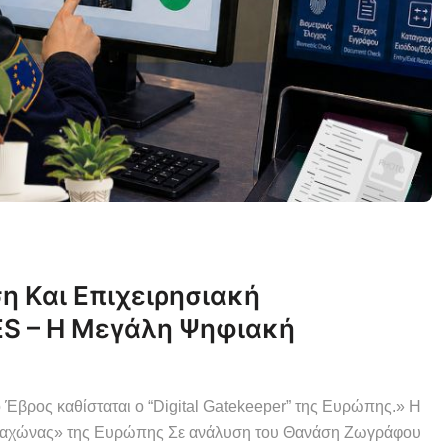
η Και Επιχειρησιακή
ES – Η Μεγάλη Ψηφιακή
Έβρος καθίσταται ο “Digital Gatekeeper” της Ευρώπης.» Η
ομαχώνας» της Ευρώπης Σε ανάλυση του Θανάση Ζωγράφου