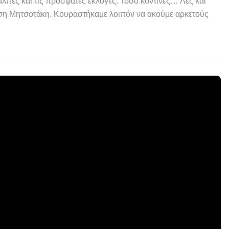
λπες και τις πρόσφατες εκλογές. Τόσο κοντινές… Λες και
ηση Μητσοτάκη. Κουραστήκαμε λοιπόν να ακούμε αρκετούς