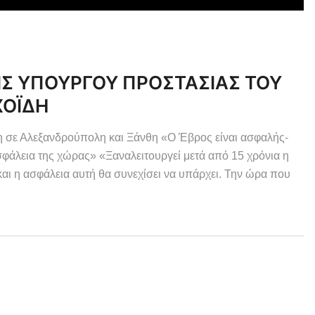
ΙΣ ΥΠΟΥΡΓΟΥ ΠΡΟΣΤΑΣΙΑΣ ΤΟΥ
ΧΟΪΔΗ
 σε Αλεξανδρούπολη και Ξάνθη «Ο Έβρος είναι ασφαλής-
φάλεια της χώρας» «Ξαναλειτουργεί μετά από 15 χρόνια η
ι η ασφάλεια αυτή θα συνεχίσει να υπάρχει. Την ώρα που