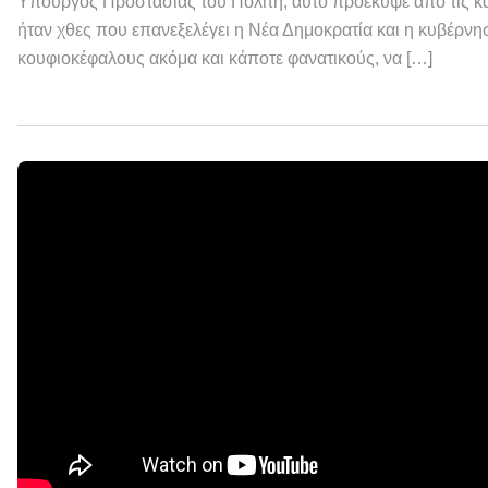
Υπουργός Προστασίας του Πολίτη, αυτό προέκυψε από τις κά
ήταν χθες που επανεξελέγει η Νέα Δημοκρατία και η κυβέρν
κουφιοκέφαλους ακόμα και κάποτε φανατικούς, να […]