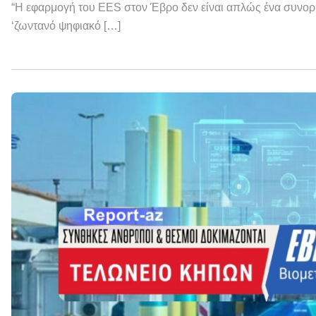
“Η εφαρμογή του EES στον Έβρο δεν είναι απλώς ένα συνορι
‘ζωντανό ψηφιακό […]