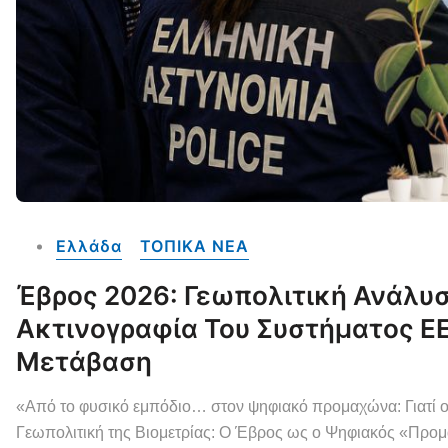
Ελλάδα
ΤΟΠΙΚΑ NEA
Έβρος 2026: Γεωπολιτική Ανάλυσ
Ακτινογραφία Του Συστήματος E
Μετάβαση
«Από το φυσικό εμπόδιο… στον ψηφιακό προμαχώνα: Γιατί ο 
Γεωπολιτική της Βιομετρίας: Ο Έβρος ως ο Ψηφιακός «Πρ