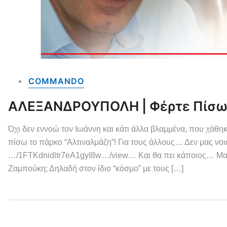
COMMANDO
ΑΛΕΞΑΝΔΡΟΥΠΟΛΗ | Φέρτε Πίσω 
Όχι δεν εννοώ τον Ιωάννη και κάτι άλλα βλαμμένα, που χάθηκ
πίσω το πάρκο “Αλτιναλμάζη”! Για τους άλλους… Δεν μας νοιάζ
…/1FTKdnidltr7eA1gyI8w…/view… Και θα πει κάποιος… Μα κι α
Ζαμπούκη; Δηλαδή στον ίδιο “κόσμο” με τους […]