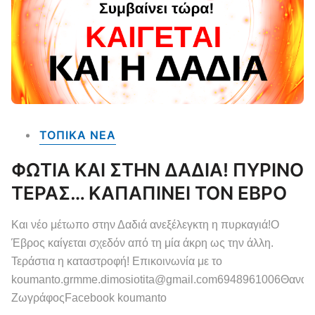
ΤΟΠΙΚΑ NEA
ΦΩΤΙΑ ΚΑΙ ΣΤΗΝ ΔΑΔΙΑ! ΠΥΡΙΝΟ
ΤΕΡΑΣ… ΚΑΠΑΠΙΝΕΙ ΤΟΝ ΕΒΡΟ
Και νέο μέτωπο στην Δαδιά ανεξέλεγκτη η πυρκαγιά!Ο
Έβρος καίγεται σχεδόν από τη μία άκρη ως την άλλη.
Τεράστια η καταστροφή! Επικοινωνία με το
koumanto.grmme.dimosiotita@gmail.com6948961006Θανάσ
ΖωγράφοςFacebook koumanto