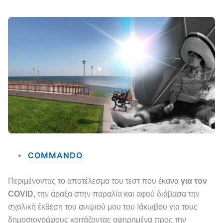
COMMANDO
Περιμένοντας το αποτέλεσμα του τεστ που έκανα
για τον
COVID,
την άραξα στην παραλία και αφού διάβασα την
σχολική έκθεση του ανιψιού μου του Ιάκωβου για τους
δημοσιογράφους κοιτάζοντας αφηρημένα προς την