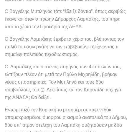
Ο Βαγγέλης Μυτιληνός τότε “έδειξε δόντια”, όπως ακριβώς
έκανε και όταν ο πρώην Δήμαρχος Λαμπάκης, του πήρε
από τα χέρια την Προεδρία της ΔΕΥΑ.
Ο Βαγγέλης Λαμπάκης έτριβε τα χέρια του, βλέποντας τον
παλιό του συνεργάτη να τον επιβεβαιώνει δείχνοντας τι
σημαίνει πολιτικός τυχοδιωκτισμός.
Ο Λαμπάκης και ο στενός πυρήνας των 4 επιτελών του,
ελπίζουν πλέον ότι μετά τον Παύλο Μιχαηλίδη, βρήκαν
νέους υποστηρικτές. Τον Μυτιληνό και τους δύο
συμβούλους του (;) Λέτε ίσως και τον Καρυπίδη αρχηγό
της ΑΝΑΣΑ; Θα δείξει.
Εντωμεταξύ την Κυριακή το μεσημέρι σε καφενεδάκι
απομακρυσμένου όμορφου οικισμού ανατολικά του Δήμου,
δύο υπ΄ ατμόν στελέχη του Λαμπάκη συζητούσαν με δύο