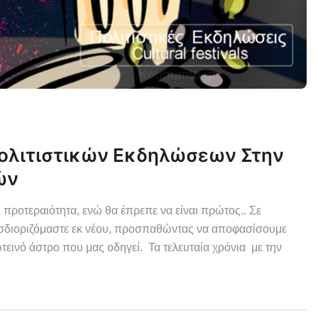
ολιτιστικών Εκδηλώσεων Στην
ών
 προτεραιότητα, ενώ θα έπρεπε να είναι πρώτος.. Σε
οσδιοριζόμαστε εκ νέου, προσπαθώντας να αποφασίσουμε
ωτεινό άστρο που μας οδηγεί. Τα τελευταία χρόνια με την