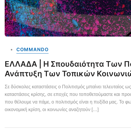
COMMANDO
ΕΛΛΑΔΑ | Η Σπουδαιότητα Των Π
Ανάπτυξη Των Τοπικών Κοινωνι
Σε δύσκολες καταστάσεις ο Πολιτισμός μπαίνει τελευταίος ως
καταστάσεις κρίσης, σε εποχές που τοποθετούμαστε και πρ
που θέλουμε να πάμε, ο πολιτισμός είναι η πυξίδα μας. Το φ
οικονομική κρίση, οι κοινωνίες αναζητούν […]