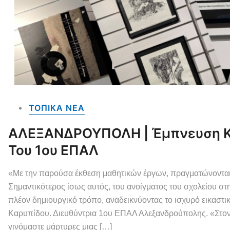
ΤΟΠΙΚΑ NEA
ΑΛΕΞΑΝΔΡΟΥΠΟΛΗ | Έμπνευση Κα
Του 1ου ΕΠΑΛ
«Με την παρούσα έκθεση μαθητικών έργων, πραγματώνονται 
Σημαντικότερος ίσως αυτός, του ανοίγματος του σχολείου στ
πλέον δημιουργικό τρόπο, αναδεικνύοντας το ισχυρό εικαστ
Καρυπίδου. Διευθύντρια 1ου ΕΠΑΛ Αλεξανδρούπολης. «Στον
γινόμαστε μάρτυρες μιας […]