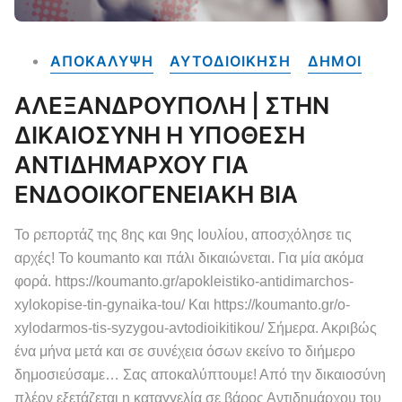
ΑΠΟΚΑΛΥΨΗ
ΑΥΤΟΔΙΟΙΚΗΣΗ
ΔΗΜΟΙ
ΑΛΕΞΑΝΔΡΟΥΠΟΛΗ | ΣΤΗΝ
ΔΙΚΑΙΟΣΥΝΗ Η ΥΠΟΘΕΣΗ
ΑΝΤΙΔΗΜΑΡΧΟΥ ΓΙΑ
ΕΝΔΟΟΙΚΟΓΕΝΕΙΑΚΗ ΒΙΑ
Το ρεπορτάζ της 8ης και 9ης Ιουλίου, αποσχόλησε τις
αρχές! Το koumanto και πάλι δικαιώνεται. Για μία ακόμα
φορά. https://koumanto.gr/apokleistiko-antidimarchos-
xylokopise-tin-gynaika-tou/ Και https://koumanto.gr/o-
xylodarmos-tis-syzygou-avtodioikitikou/ Σήμερα. Ακριβώς
ένα μήνα μετά και σε συνέχεια όσων εκείνο το διήμερο
δημοσιεύσαμε… Σας αποκαλύπτουμε! Από την δικαιοσύνη
πλέον εξετάζεται η καταγγελία σε βάρος Αντιδημάρχου του