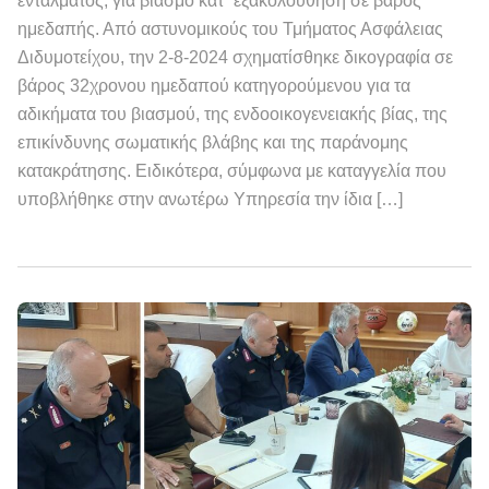
εντάλματος, για βιασμό κατ΄ εξακολούθηση σε βάρος
ημεδαπής. Από αστυνομικούς του Τμήματος Ασφάλειας
Διδυμοτείχου, την 2-8-2024 σχηματίσθηκε δικογραφία σε
βάρος 32χρονου ημεδαπού κατηγορούμενου για τα
αδικήματα του βιασμού, της ενδοοικογενειακής βίας, της
επικίνδυνης σωματικής βλάβης και της παράνομης
κατακράτησης. Ειδικότερα, σύμφωνα με καταγγελία που
υποβλήθηκε στην ανωτέρω Υπηρεσία την ίδια […]