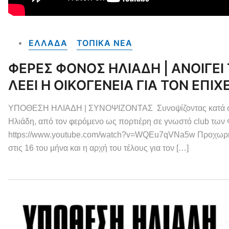
ΕΛΛΑΔΑ
ΤΟΠΙΚΑ NEA
ΦΕΡΕΣ ΦΟΝΟΣ ΗΛΙΑΔΗ | ΑΝΟΙΓΕΙ 
ΛΕΕΙ Η ΟΙΚΟΓΕΝΕΙΑ ΓΙΑ ΤΟΝ ΕΠΙΧ
ΥΠΟΘΕΣΗ ΗΛΙΑΔΗ | ΣΥΝΟΨΙΖΟΝΤΑΣ Συνοψίζοντας κατά σειρά 
Ηλιάδη, από τον φερόμενο ως πορτιέρη σε γνωστό club 
https://www.youtube.com/watch?v=WQEu7qVNa5w Προχωρημ
στις 16 του μήνα και η αρχή του τέλους για τον […]