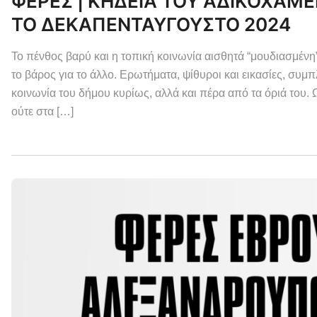
ΦΕΡΕΣ | ΚΗΔΕΙΑ ΤΟΥ ΑΔΙΚΟΧΑΜ
ΤΟ ΔΕΚΑΠΕΝΤΑΥΓΟΥΣΤΟ 2024
Το πένθος βαρύ και η τοπική κοινωνία αισθητά “μουδιασμένη”.
το βάρος για το άλλο. Ερωτήματα, ψίθυροι και εικασίες, σ
κοινωνία του δήμου κυρίως, αλλά και πέρα από τα όριά του.
ούτε στα […]