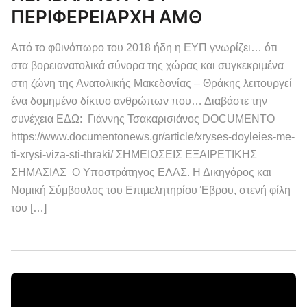
ΠΕΡΙΦΕΡΕΙΑΡΧΗ ΑΜΘ
Από το φθινόπωρο του 2018 ήδη η ΕΥΠ γνωρίζει… ότι
στα βορειανατολικά σύνορα της χώρας και συγκεκριμένα
στη ζώνη της Ανατολικής Μακεδονίας – Θράκης λειτουργεί
ένα δομημένο δίκτυο ανθρώπων που… Διαβάστε την
συνέχεια ΕΔΩ: Γιάννης Τσακαρισιάνος DOCUMENTO
https://www.documentonews.gr/article/xryses-doyleies-me-
ti-xrysi-viza-sti-thraki/ ΣΗΜΕΙΩΣΕΙΣ ΕΞΑΙΡΕΤΙΚΗΣ
ΣΗΜΑΣΙΑΣ Ο Υποστράτηγος ΕΛΑΣ. Η Δικηγόρος και
Νομική Σύμβουλος του Επιμελητηρίου Έβρου, στενή φίλη
του […]