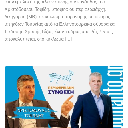
στην εμπλοκή της πλέον στενής συνεργάτιδας του
Χριστόδουλου Τοψίδη, υποψηφίου περιφερειάρχη,
δικηγόρου (ΜΒ), σε κύκλωμα παράνομης μεταφοράς
υπηκόων Τουρκίας από τα Ελληνοτουρκικά σύνορα και
Έκδοσης Χρυσής Βίζας, έναντι αδράς αμοιβής. Όπως
αποκαλύπτεται, στο κύκλωμα […]