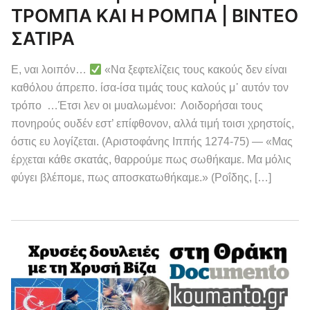
ΤΡΟΜΠΑ ΚΑΙ Η ΡΟΜΠΑ | ΒΙΝΤΕΟ
ΣΑΤΙΡΑ
Ε, ναι λοιπόν…
«Να ξεφτελίζεις τους κακούς δεν είναι
καθόλου άπρεπο. ίσα-ίσα τιμάς τους καλούς μ᾽ αυτόν τον
τρόπο …Έτσι λεν οι μυαλωμένοι: Λοιδορήσαι τους
πονηρούς ουδέν εστ’ επίφθονον, αλλά τιμή τοισι χρηστοίς,
όστις ευ λογίζεται. (Αριστοφάνης Ιππής 1274-75) — «Μας
έρχεται κάθε σκατάς, θαρρούμε πως σωθήκαμε. Μα μόλις
φύγει βλέπομε, πως αποσκατωθήκαμε.» (Ροΐδης, […]