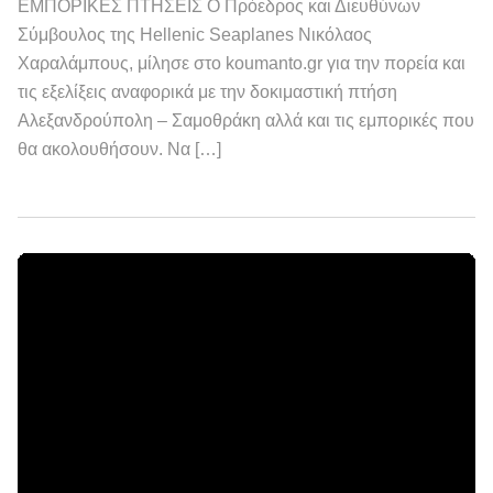
ΕΜΠΟΡΙΚΕΣ ΠΤΗΣΕΙΣ Ο Πρόεδρος και Διευθύνων
Σύμβουλος της Hellenic Seaplanes Νικόλαος
Χαραλάμπους, μίλησε στο koumanto.gr για την πορεία και
τις εξελίξεις αναφορικά με την δοκιμαστική πτήση
Αλεξανδρούπολη – Σαμοθράκη αλλά και τις εμπορικές που
θα ακολουθήσουν. Να […]