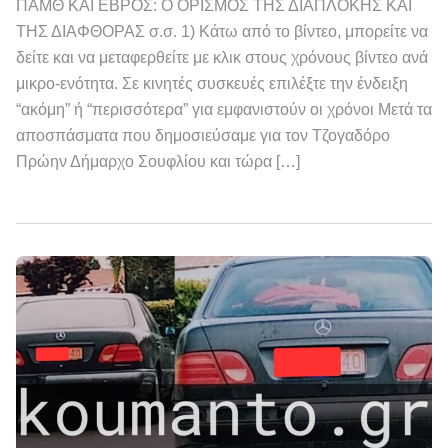
ΠΑΜΘ ΚΑΙ ΕΒΡΟΣ: Ο ΟΡΙΣΜΟΣ ΤΗΣ ΔΙΑΠΛΟΚΗΣ ΚΑΙ
ΤΗΣ ΔΙΑΦΘΟΡΑΣ σ.σ. 1) Κάτω από το βίντεο, μπορείτε να
δείτε και να μεταφερθείτε με κλικ στους χρόνους βίντεο ανά
μικρο-ενότητα. Σε κινητές συσκευές επιλέξτε την ένδειξη
“ακόμη” ή “περισσότερα” για εμφανιστούν οι χρόνοι Μετά τα
αποσπάσματα που δημοσιεύσαμε για τον Τζογαδόρο
Πρώην Δήμαρχο Σουφλίου και τώρα […]