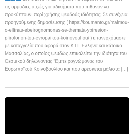
τις αρμόδιες αρχές για αδικήματα που πιθανόν να
προκύπτουν, περί χρήσης ψευδούς ιδιότητας; Σε συνέχεια
προηγούμενης δημοσίευσης ( https://koumanto.gr/maimou-
o-ellinas-ebeirognomonas-se-themata-ypiresion-
pliroforion-tou-evropaikou-koinovouliou/ ) επανερχόμαστε
με καταγγελία που αφορά στον Κ.Π. Έλληνα και κάτοικο
Μασσαλίας, ο οποίος ψευδώς επικαλείται την ιδιότητα του
Θεσμικού δηλώνοντας “Εμπειρογνώμονας του
Ευρωπαϊκού Κοινοβουλίου και που αρέσκεται μάλιστα […]