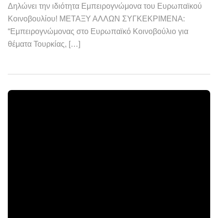
Δηλώνει την ιδιότητα Εμπειρογνώμονα του Ευρωπαϊκού
Κοινοβουλίου! ΜΕΤΑΞΥ ΑΛΛΩΝ ΣΥΓΚΕΚΡΙΜΕΝΑ:
“Εμπειρογνώμονας στο Ευρωπαϊκό Κοινοβούλιο για
θέματα Τουρκίας, […]