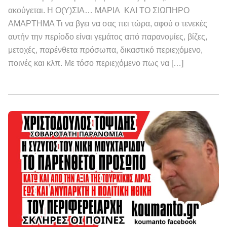
ακούγεται. Η Ο(Υ)ΣΙΑ… ΜΑΡΙΑ ΚΑΙ ΤΟ ΣΙΩΠΗΡΟ
ΑΜΑΡΤΗΜΑ Τι να βγει να σας πει τώρα, αφού ο τενεκές
αυτήν την περίοδο είναι γεμάτος από παρανομίες, βίζες,
μετοχές, παρένθετα πρόσωπα, δικαστικό περιεχόμενο,
ποινές και κλπ. Με τόσο περιεχόμενο πως να […]