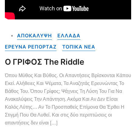
ΑΠΟΚΑΛΥΨΗ
ΕΛΛΑΔΑ
ΕΡΕΥΝΑ ΡΕΠΟΡΤΑΖ
ΤΟΠΙΚΑ NEA
Ο ΓΡΙΦΟΣ The Riddle
Όπου Μύθος Και Βύθος. Οι Απαντήσεις Βρίσκονται Κάπου
Εκεί. Αλήθειες Και Ψέματα, Τα Αναζητάς Ερευνώντας Το
Βάθος Του. Όπου Γρίφος; Ψάχνεις Τη Λύση Του Για Να
Ανακαλύψεις Την Απάντηση. Ακόμα Και Αν Δεν Είσαι
Καλός Λύτης… Αν Το Προσπαθείς Επίμονα Θα Έρθει Η
Στιγμή Που Θα Λυθεί. Και στις δύο περιπτώσεις οι
απαντήσεις δεν είναι […]