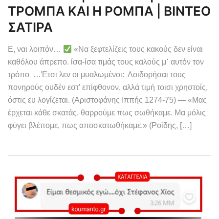
ΤΡΟΜΠΑ ΚΑΙ Η ΡΟΜΠΑ | ΒΙΝΤΕΟ
ΣΑΤΙΡΑ
Ε, ναι λοιπόν…
«Να ξεφτελίζεις τους κακούς δεν είναι
καθόλου άπρεπο. ίσα-ίσα τιμάς τους καλούς μ᾽ αυτόν τον
τρόπο …Έτσι λεν οι μυαλωμένοι: Λοιδορήσαι τους
πονηρούς ουδέν εστ’ επίφθονον, αλλά τιμή τοισι χρηστοίς,
όστις ευ λογίζεται. (Αριστοφάνης Ιππής 1274-75) — «Μας
έρχεται κάθε σκατάς, θαρρούμε πως σωθήκαμε. Μα μόλις
φύγει βλέπομε, πως αποσκατωθήκαμε.» (Ροΐδης, […]