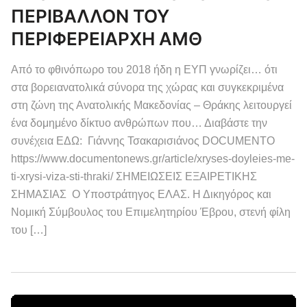
ΠΕΡΙΒΑΛΛΟΝ ΤΟΥ
ΠΕΡΙΦΕΡΕΙΑΡΧΗ ΑΜΘ
Από το φθινόπωρο του 2018 ήδη η ΕΥΠ γνωρίζει… ότι
στα βορειανατολικά σύνορα της χώρας και συγκεκριμένα
στη ζώνη της Ανατολικής Μακεδονίας – Θράκης λειτουργεί
ένα δομημένο δίκτυο ανθρώπων που… Διαβάστε την
συνέχεια ΕΔΩ: Γιάννης Τσακαρισιάνος DOCUMENTO
https://www.documentonews.gr/article/xryses-doyleies-me-
ti-xrysi-viza-sti-thraki/ ΣΗΜΕΙΩΣΕΙΣ ΕΞΑΙΡΕΤΙΚΗΣ
ΣΗΜΑΣΙΑΣ Ο Υποστράτηγος ΕΛΑΣ. Η Δικηγόρος και
Νομική Σύμβουλος του Επιμελητηρίου Έβρου, στενή φίλη
του […]