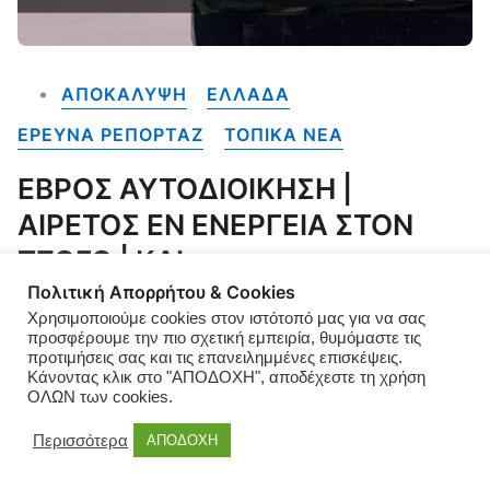
ΑΠΟΚΑΛΥΨΗ
ΕΛΛΑΔΑ
ΕΡΕΥΝΑ ΡΕΠΟΡΤΑΖ
ΤΟΠΙΚΑ NEA
ΕΒΡΟΣ ΑΥΤΟΔΙΟΙΚΗΣΗ |
ΑΙΡΕΤΟΣ ΕΝ ΕΝΕΡΓΕΙΑ ΣΤΟΝ
ΤΖΟΓΟ | ΚΑΙ
ΤΑ ΑΝΤΙΠΛΗΜΜΥΡΙΚΑ ΣΤΗ
Πολιτική Απορρήτου & Cookies
Χρησιμοποιούμε cookies στον ιστότοπό μας για να σας
ΡΟΥΛΕΤΑ (;) | ΝΤΟΚΟΥΜΕΝΤΑ
προσφέρουμε την πιο σχετική εμπειρία, θυμόμαστε τις
προτιμήσεις σας και τις επανειλημμένες επισκέψεις.
Κάνοντας κλικ στο "ΑΠΟΔΟΧΗ", αποδέχεστε τη χρήση
ΣΟΚ!!! ΤΟΝ “ΚΑΙΝΕ” ΕΠΙΣΗΜΑ ΕΓΓΡΑΦΑ ΤΟΥ ΚΑΖΙΝΟ
ΟΛΩΝ των cookies.
ΘΕΣΣΑΛΟΝΙΚΗΣ Δημοσιογραφική έρευνα: Θανάσης
Ζωγράφος, Ντίνος Θεοχαρίδης Το φωτογραφικό υλικό και
Περισσότερα
ΑΠΟΔΟΧΗ
η αντίφαση με δύο διαφορετικές διαψεύσεις του στο