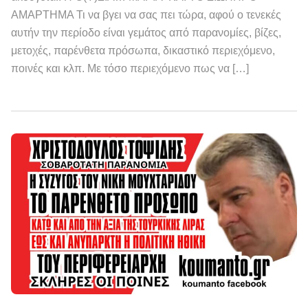
ΑΜΑΡΤΗΜΑ Τι να βγει να σας πει τώρα, αφού ο τενεκές
αυτήν την περίοδο είναι γεμάτος από παρανομίες, βίζες,
μετοχές, παρένθετα πρόσωπα, δικαστικό περιεχόμενο,
ποινές και κλπ. Με τόσο περιεχόμενο πως να […]