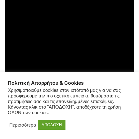
Πολιτική Απορρήτου & Cookies
Χρησιμοποιούμε cookies στον ιστότοπό μας για να σας
προσφέρουμε την πιο σχετική εμπειρία, θυμόμαστε τις
προτιμήσεις σας και τις επανειλημμένες επισκέψεις.
Κάνοντας κλικ στο "ΑΠΟΔΟΧΗ", αποδέχεστε τη χρήση
ΟΛΩΝ των cookies.
Περισσότερα
ΑΠΟΔΟΧΗ