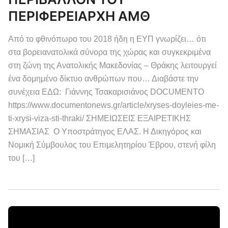
ΠΕΡΙΦΕΡΕΙΑΡΧΗ ΑΜΘ
Από το φθινόπωρο του 2018 ήδη η ΕΥΠ γνωρίζει… ότι
στα βορειανατολικά σύνορα της χώρας και συγκεκριμένα
στη ζώνη της Ανατολικής Μακεδονίας – Θράκης λειτουργεί
ένα δομημένο δίκτυο ανθρώπων που… Διαβάστε την
συνέχεια ΕΔΩ: Γιάννης Τσακαρισιάνος DOCUMENTO
https://www.documentonews.gr/article/xryses-doyleies-me-
ti-xrysi-viza-sti-thraki/ ΣΗΜΕΙΩΣΕΙΣ ΕΞΑΙΡΕΤΙΚΗΣ
ΣΗΜΑΣΙΑΣ Ο Υποστράτηγος ΕΛΑΣ. Η Δικηγόρος και
Νομική Σύμβουλος του Επιμελητηρίου Έβρου, στενή φίλη
του […]