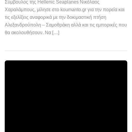
Σύμβουλος της Hellenic Seaplanes Νικόλαος
Χαραλάμπους, μίλησε στο koumanto.gr για την πορεία και
τις εξελίξεις αναφορικά με την δοκιμαστική πτήση
Αλεξανδρούπολη – Σαμοθράκη αλλά και τις εμπορικές που
θα ακολουθήσουν. Να […]