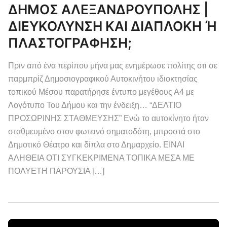
ΔΗΜΟΣ ΑΛΕΞΑΝΔΡΟΥΠΟΛΗΣ |
ΔΙΕΥΚΟΛΥΝΣΗ ΚΑΙ ΔΙΑΠΛΟΚΗ Ή
ΠΛΑΣΤΟΓΡΑΦΗΣΗ;
Πριν από ένα περίπου μήνα μας ενημέρωσε πολίτης οτι σε
παρμπρίζ Δημοσιογραφικού Αυτοκινήτου ιδιοκτησίας
τοπικού Μέσου παρατήρησε έντυπο μεγέθους Α4 με
Λογότυπο Του Δήμου και την ένδειξη… “ΔΕΛΤΙΟ
ΠΡΟΣΩΡΙΝΗΣ ΣΤΑΘΜΕΥΣΗΣ” Ενώ το αυτοκίνητο ήταν
σταθμευμένο στον φωτεινό σηματοδότη, μπροστά στο
Δημοτικό Θέατρο και δίπλα στο Δημαρχείο. ΕΙΝΑΙ
ΑΛΗΘΕΙΑ ΟΤΙ ΣΥΓΚΕΚΡΙΜΕΝΑ ΤΟΠΙΚΑ ΜΕΣΑ ΜΕ
ΠΟΛΥΕΤΗ ΠΑΡΟΥΣΙΑ […]