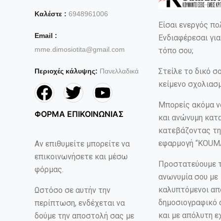
Καλέστε :
6948961006
Είσαι ενεργός πο
Email :
Ενδιαφέρεσαι για
mme.dimosiotita@gmail.com
τόπο σου;
Στείλε το δικό σ
Περιοχές κάλυψης:
Πανελλαδικά
κείμενο σχολιασμ
Μπορείς ακόμα ν
ΦΟΡΜΑ ΕΠΙΚΟΙΝΩΝΙΑΣ
και ανώνυμη κατ
κατεβάζοντας τη
εφαρμογή “KOUM
Αν επιθυμείτε μπορείτε να
επικοινωνήσετε και μέσω
Προστατεύουμε 
φόρμας.
ανωνυμία σου με
καλυπτόμενοι απ
Ωστόσο σε αυτήν την
δημοσιογραφικό
περίπτωση, ενδέχεται να
και με απόλυτη ε
δούμε την αποστολή σας με