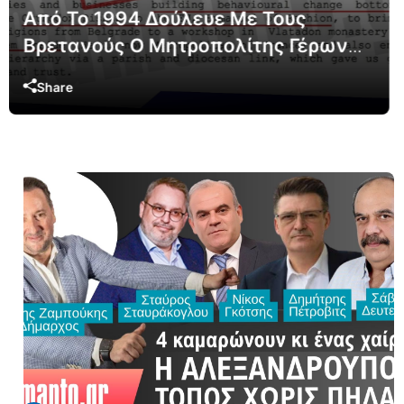
Από Το 1994 Δούλευε Με Τους
Βρετανούς Ο Μητροπολίτης Γέρων
Χαλκηδόνος Για Βρετανική Επιρροή
Share
Στη Σερβία