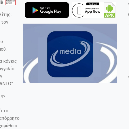
λίτης;
 τον
ου
ού.
α κάνεις
αγγελία
ν
ANTO”.
την
ό το
 απόρρητο
χεμύθεια